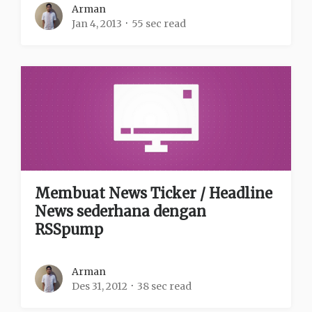
Arman
Jan 4, 2013
55 sec read
Membuat News Ticker / Headline
News sederhana dengan
RSSpump
Arman
Des 31, 2012
38 sec read