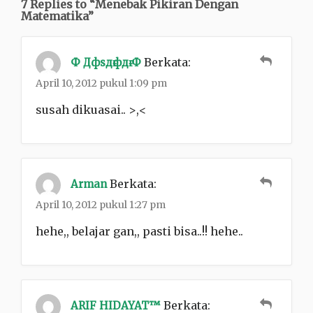
7 Replies to “Menebak Pikiran Dengan
Matematika”
Berkata:
Ф Дфѕдғфдғ Ф
April 10, 2012 pukul 1:09 pm
susah dikuasai.. >,<
Berkata:
Arman
April 10, 2012 pukul 1:27 pm
hehe,, belajar gan,, pasti bisa..!! hehe..
Berkata:
ARIF HIDAYAT™